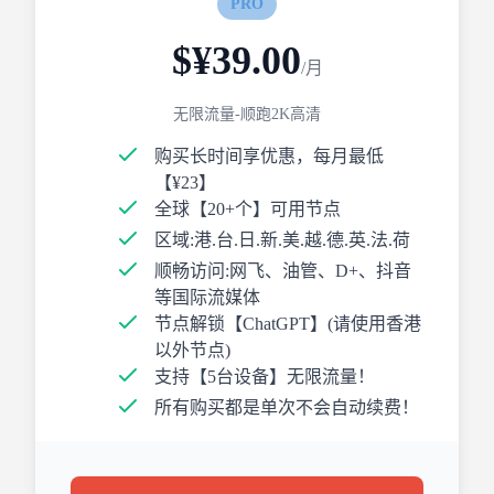
PRO
$¥39.00
/月
无限流量-顺跑2K高清
购买长时间享优惠，每月最低
【¥23】
全球【20+个】可用节点
区域:港.台.日.新.美.越.德.英.法.荷
顺畅访问:网飞、油管、D+、抖音
等国际流媒体
节点解锁【ChatGPT】(请使用香港
以外节点)
支持【5台设备】无限流量！
所有购买都是单次不会自动续费！