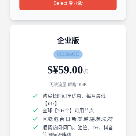
Select 专业版
企业版
ULTIMATE
$¥59.00
/月
无限流量-顺跑4K8K
购买长时间享优惠，每月最低
【¥37】
全球【20+个】可用节点
区域:港.台.日.新.美.越.德.英.法.荷
顺畅访问:网飞、油管、D+、抖音
等国际流媒体